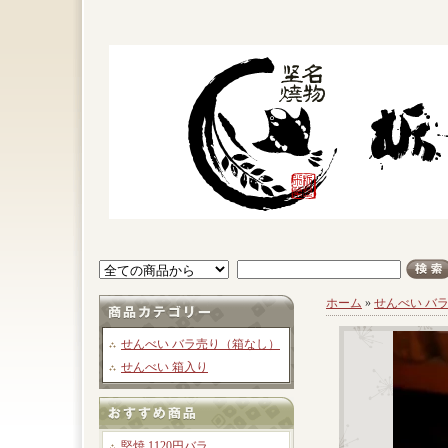
ホーム
»
せんべい バ
せんべい バラ売り（箱なし）
せんべい 箱入り
堅焼 1120円バラ