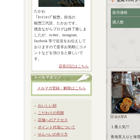
堅焼 1120円
たかお
販売価格
「ﾈｯﾄｼｮｯﾌﾟ栃惣」担当の
購入数
栃惣三代目、たかおです。
残念ながらブログは終了致しま
したが、twitter、instagram、
facebook 等で近況をお伝えして
おりますので是非お気軽にコメ
ントなどを頂けると嬉しいで
す。
店長日記はこちら
メルマガ登録・解除はこちら
おいしい顔
こだわりの煎餅
店舗へのアクセス
１番人気!!!
ポイント付加について
せんべいの作り方
青海苔入りと海苔