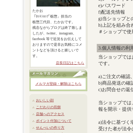
e)パスワード
たかお
f)配送先情報
「ﾈｯﾄｼｮｯﾌﾟ栃惣」担当の
g)当ショップ
栃惣三代目、たかおです。
h)上記を組み
残念ながらブログは終了致しま
＃ショップで使
したが、twitter、instagram、
facebook 等で近況をお伝えして
おりますので是非お気軽にコメ
3.個人情報の利
ントなどを頂けると嬉しいで
す。
当ショップでは
です。
店長日記はこちら
a)ご注文の確認
b)商品発送の確
メルマガ登録・解除はこちら
c)お問合せの返
おいしい顔
当ショップでは
こだわりの煎餅
報を開示・提供
店舗へのアクセス
ポイント付加について
a)法令に基づ
せんべいの作り方
受けた者が法令