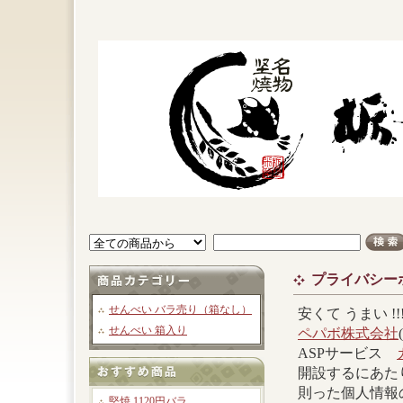
プライバシー
せんべい バラ売り（箱なし）
安くて うまい 
せんべい 箱入り
ペパボ株式会社
ASPサービス
開設するにあた
則った個人情報
堅焼 1120円バラ