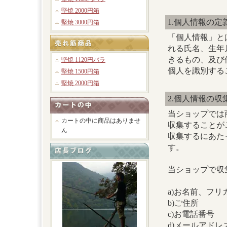
堅焼 2000円箱
1.個人情報の定
堅焼 3000円箱
「個人情報」と
れる氏名、生年
きるもの、及び
堅焼 1120円バラ
個人を識別する
堅焼 1500円箱
堅焼 2000円箱
2.個人情報の収
当ショップでは
カートの中に商品はありませ
収集することが
ん
収集するにあた
す。
当ショップで収
a)お名前、フリ
b)ご住所
c)お電話番号
d)メールアドレ