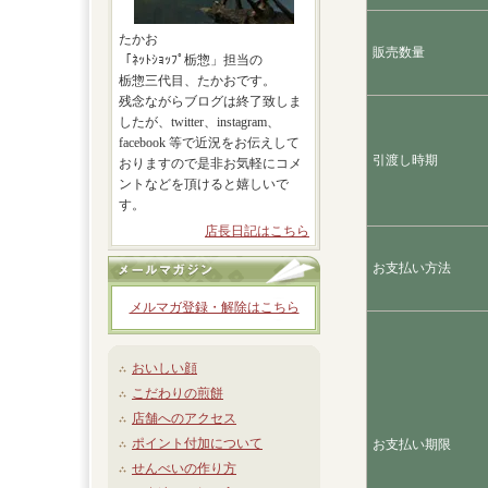
たかお
販売数量
「ﾈｯﾄｼｮｯﾌﾟ栃惣」担当の
栃惣三代目、たかおです。
残念ながらブログは終了致しま
したが、twitter、instagram、
facebook 等で近況をお伝えして
引渡し時期
おりますので是非お気軽にコメ
ントなどを頂けると嬉しいで
す。
店長日記はこちら
お支払い方法
メルマガ登録・解除はこちら
おいしい顔
こだわりの煎餅
店舗へのアクセス
ポイント付加について
お支払い期限
せんべいの作り方