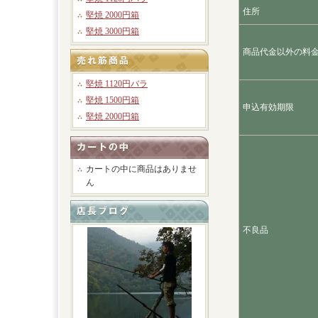
住所
堅焼 2000円箱
堅焼 3000円箱
商品代金以外の料
堅焼 1120円バラ
堅焼 1500円箱
申込有効期限
堅焼 2000円箱
カートの中に商品はありませ
ん
不良品