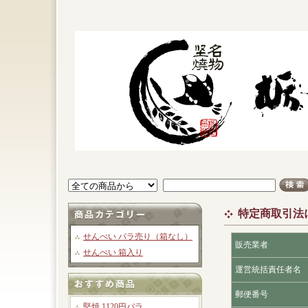
特定商取引法
せんべい バラ売り（箱なし）
販売業者
せんべい 箱入り
運営統括責任者名
郵便番号
堅焼 1120円バラ